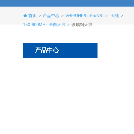
首页
产品中心
VHF/UHF/LoRa/NB-loT 天线
>
>
>
150-900MHz 全向天线
玻璃钢天线
>
产品中心