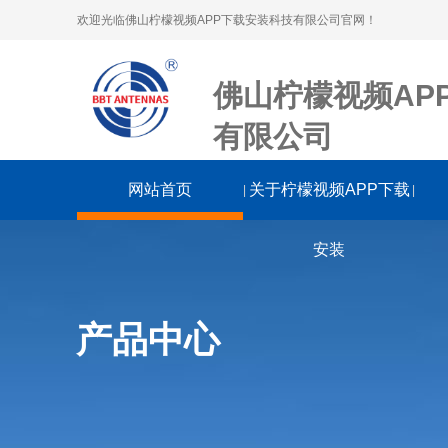
欢迎光临佛山柠檬视频APP下载安装科技有限公司官网！
佛山柠檬视频AP
有限公司
网站首页
关于柠檬视频APP下载
|
|
安装
产品中心