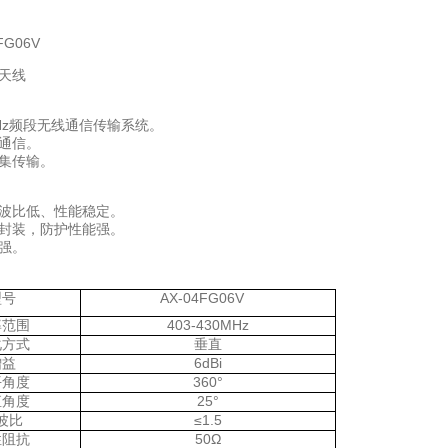
4FG06V
钢天线
MHz频段无线通信传输系统。
。
传输。
比低、性能稳定。
，防护性能强。
。
型号
AX-04FG06V
率范围
403-430MHz
化方式
垂直
增益
6dBi
平角度
360°
直角度
25°
波比
≤1.5
性阻抗
50Ω