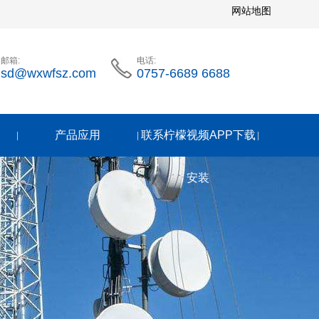
网站地图
邮箱:
电话:
sd@wxwfsz.com
0757-6689 6688
产品应用
联系柠檬视频APP下载
|
|
|
安装