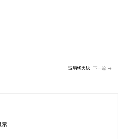
玻璃钢天线
下一篇
显示