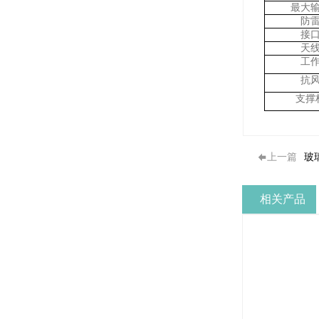
最大
防
接
天
工
抗
支撑
上一篇
玻
相关产品