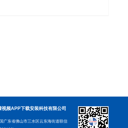
檬视频APP下载安装科技有限公司
：中国广东省佛山市三水区云东海街道联信