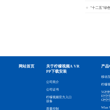
“十二五”绿
网站首页
关于柠檬视频A
VR
产品
PP下载安装
移动
公司简介
柠檬
公司证书
5G
E
柠檬视频官方入口
G
设备
Wlan 
质量控制