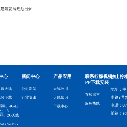
色建筑发展规划出炉
中心
新闻中心
产品应用
联系柠檬视频A
佛山柠
PP下载安装
互调天线
公司新闻
天线应用
地址
在线留言
南路7号(5
视频下载
行业资讯
天线知识
服务热线
电话：07
、4G-LT
下载中心
、3
邮箱：sd
、2G天线
WiFi WiMax